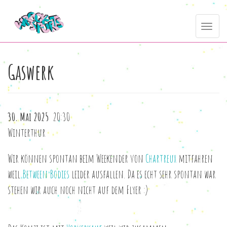
Direkt
Toggle
zum
navig
Inhalt
Gaswerk
30. Mai 2025
20:30
Winterthur
Wir können spontan beim Weekender von
Chartreux
mitfahren
weil
Between Bodies
leider ausfallen. Da es echt sehr spontan war
stehen wir auch noch nicht auf dem Flyer :)