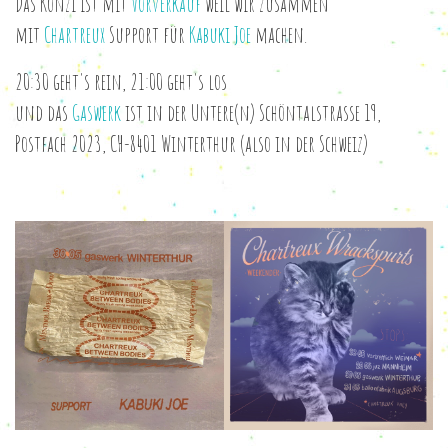
Das Konzi ist mit
Vorverkauf
weil wir zusammen
mit
Chartreux
Support für
Kabuki Joe
machen.
20:30 geht's rein, 21:00 geht's los
und das
Gaswerk
ist in der Untere(n) Schöntalstrasse 19,
Postfach 2023, CH-8401 Winterthur (also in der Schweiz)