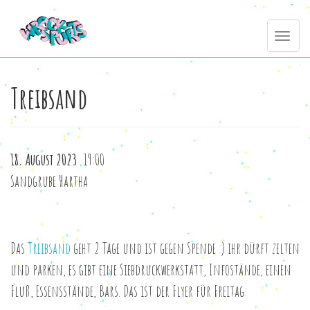
Direkt
Toggle
zum
navig
Inhalt
Treibsand
18. August 2023
19:00
Sandgrube Hartha
Das
Treibsand
geht 2 Tage und ist gegen Spende :) ihr dürft zelten
und parken, es gibt eine Siebdruckwerkstatt, Infostände, einen
Fluß, Essensstände, Bars. Das ist der Flyer für Freitag: