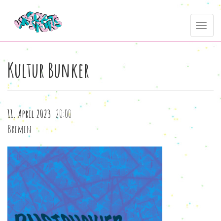
Direkt
Toggle
zum
navig
Inhalt
Kultur Bunker
11. April 2023
20:00
Bremen