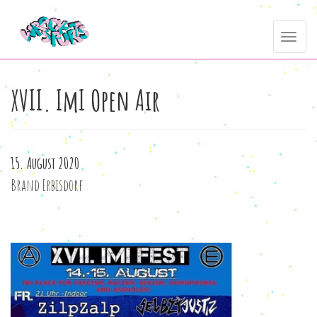
Direkt
Toggle
zum
navig
Inhalt
XVII. ImI Open Air
15. August 2020
Brand Erbisdorf