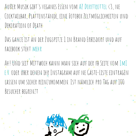
Außer Musik gibt's
veganes Essen vom
AZ Dorftrottel
<3, ne
Cocktailbar, Plattenstände, eine Fotobox Zeltmöglichkeiten und
Dekoration of Death
Das ganze ist an der Zugspitze 1 in Brand Erbisdorf und auf
facebook steht
mehr
Ah! Und seit Mittwoch kann man sich auf der fb Seite vom
ImI
e.V.
oder über denen ihr Instagram auf ne Gäste-Liste eintragen
lassen um sicher reinzukommen. Ist nämlich pro Tag auf 100
Besucher begrenzt