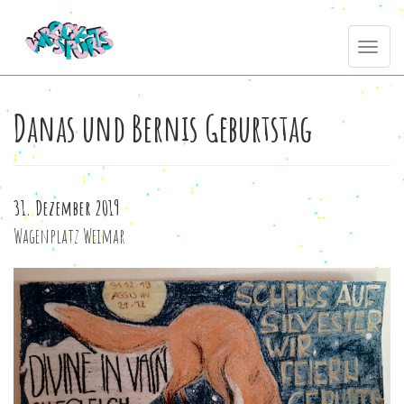
Direkt
Toggle
zum
navig
Inhalt
Danas und Bernis Geburtstag
31. Dezember 2019
Wagenplatz Weimar
IMG_20191225_161229_294.jpg